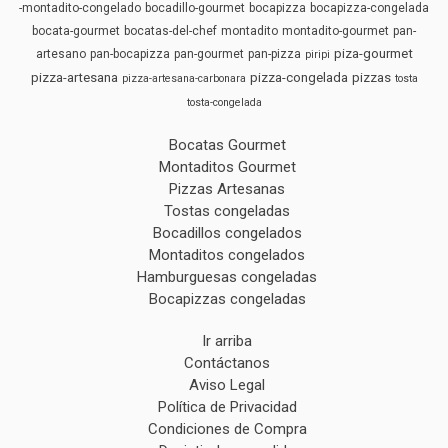
-montadito-congelado
bocadillo-gourmet
bocapizza
bocapizza-congelada
bocata-gourmet
bocatas-del-chef
montadito
montadito-gourmet
pan-
piza-gourmet
artesano
pan-bocapizza
pan-gourmet
pan-pizza
piripi
pizza-artesana
pizza-congelada
pizzas
pizza-artesana-carbonara
tosta
tosta-congelada
Bocatas Gourmet
Montaditos Gourmet
Pizzas Artesanas
Tostas congeladas
Bocadillos congelados
Montaditos congelados
Hamburguesas congeladas
Bocapizzas congeladas
Ir arriba
Contáctanos
Aviso Legal
Política de Privacidad
Condiciones de Compra