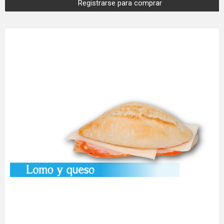
Registrarse para comprar