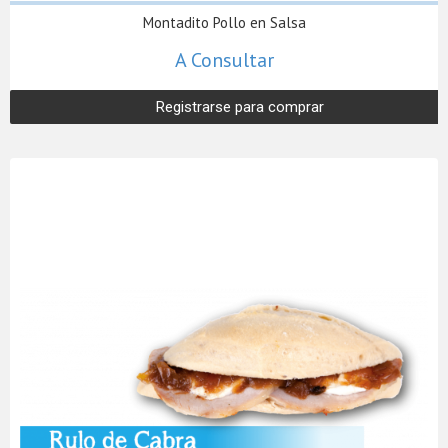
Montadito Pollo en Salsa
A Consultar
Registrarse para comprar