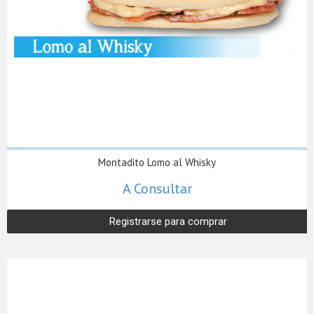
Montadito Lomo al Whisky
A Consultar
Registrarse para comprar