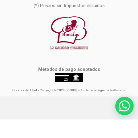
(*) Precios sin Impuestos incluidos
Métodos de pago aceptados
Bocatas del Chef
- Copyright © 2026 [25390] - Con la tecnología de Palbin.com
Error: The domain WWW.BOCADILLOSCONGELADOS.COM is not
authorized to show the cookie declaration for domain group ID
1275cf10-47f8-4ce4-9918-a4f851d447b3. Please add it to the