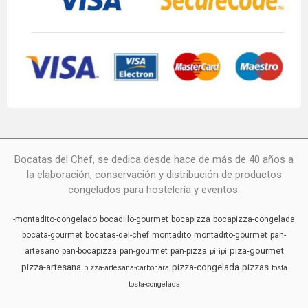
Bocatas del Chef, se dedica desde hace de más de 40 años a
la elaboración, conservación y distribución de productos
congelados para hostelería y eventos.
-montadito-congelado
bocadillo-gourmet
bocapizza
bocapizza-congelada
bocata-gourmet
bocatas-del-chef
montadito
montadito-gourmet
pan-
piza-gourmet
artesano
pan-bocapizza
pan-gourmet
pan-pizza
piripi
pizza-artesana
pizza-congelada
pizzas
pizza-artesana-carbonara
tosta
tosta-congelada