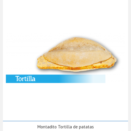
Montadito Tortilla de patatas