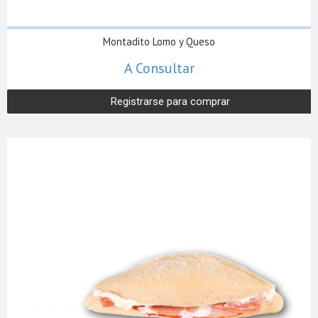
Montadito Lomo y Queso
A Consultar
Registrarse para comprar