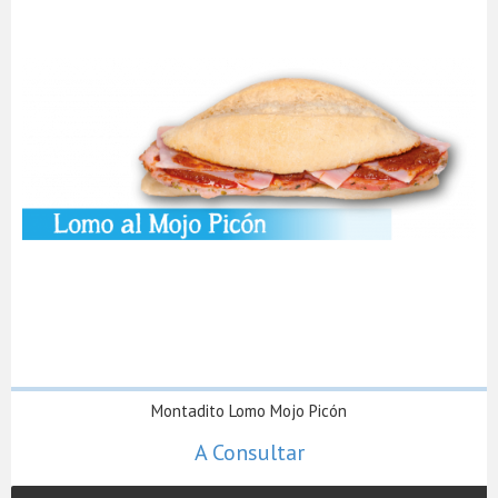
Montadito Lomo Mojo Picón
A Consultar