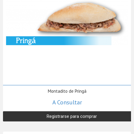
Montadito de Pringá
A Consultar
Registrarse para comprar