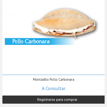
Montadito Pollo Carbonara
A Consultar
Registrarse para comprar