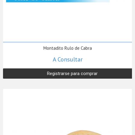
Montadito Rulo de Cabra
A Consultar
Registrarse para comprar