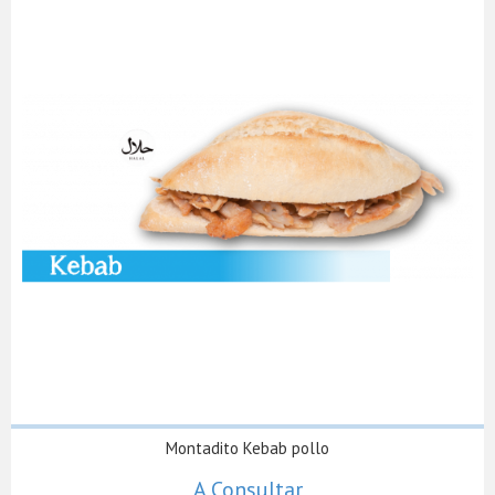
Montadito Kebab pollo
A Consultar