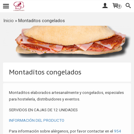
0
Inicio
»
Montaditos congelados
Montaditos congelados
Montaditos elaborados artesanalmente y congelados, especiales
para hostelería, distribuidores y eventos.
SERVIDOS EN CAJAS DE 12 UNIDADES
INFORMACIÓN DEL PRODUCTO
Para información sobre alérgenos, por favor contactar en el
954