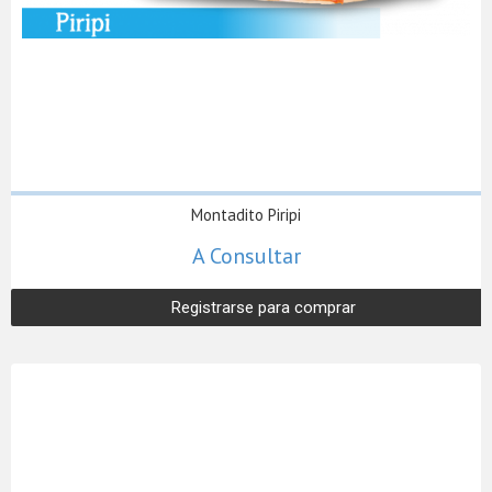
Montadito Piripi
A Consultar
Registrarse para comprar