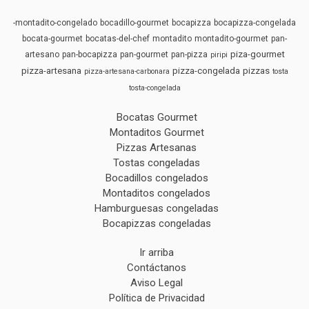
-montadito-congelado
bocadillo-gourmet
bocapizza
bocapizza-congelada
bocata-gourmet
bocatas-del-chef
montadito
montadito-gourmet
pan-
piza-gourmet
artesano
pan-bocapizza
pan-gourmet
pan-pizza
piripi
pizza-artesana
pizza-congelada
pizzas
pizza-artesana-carbonara
tosta
tosta-congelada
Bocatas Gourmet
Montaditos Gourmet
Pizzas Artesanas
Tostas congeladas
Bocadillos congelados
Montaditos congelados
Hamburguesas congeladas
Bocapizzas congeladas
Ir arriba
Contáctanos
Aviso Legal
Política de Privacidad