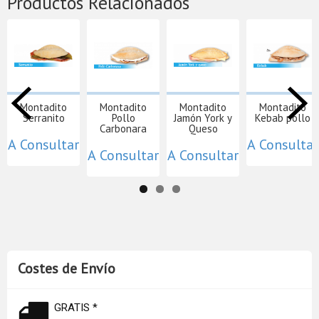
Productos Relacionados
Montadito
Montadito
Montadito
Montadito
Serranito
Pollo
Jamón York y
Kebab pollo
Carbonara
Queso
A Consultar
A Consultar
A Consultar
A Consultar
Costes de Envío
GRATIS *