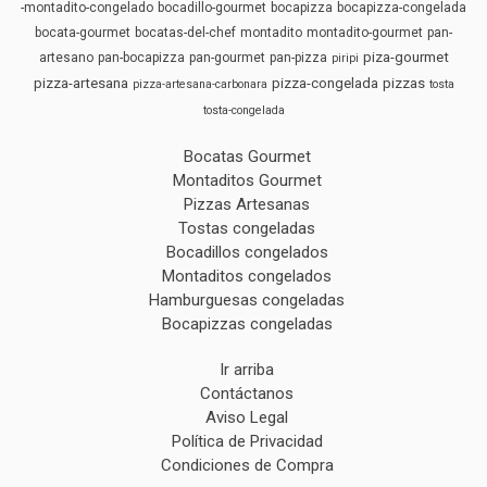
-montadito-congelado
bocadillo-gourmet
bocapizza
bocapizza-congelada
bocata-gourmet
bocatas-del-chef
montadito
montadito-gourmet
pan-
piza-gourmet
artesano
pan-bocapizza
pan-gourmet
pan-pizza
piripi
pizza-artesana
pizza-congelada
pizzas
pizza-artesana-carbonara
tosta
tosta-congelada
Bocatas Gourmet
Montaditos Gourmet
Pizzas Artesanas
Tostas congeladas
Bocadillos congelados
Montaditos congelados
Hamburguesas congeladas
Bocapizzas congeladas
Ir arriba
Contáctanos
Aviso Legal
Política de Privacidad
Condiciones de Compra