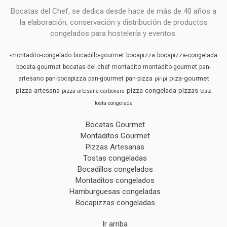
Bocatas del Chef, se dedica desde hace de más de 40 años a
la elaboración, conservación y distribución de productos
congelados para hostelería y eventos.
-montadito-congelado
bocadillo-gourmet
bocapizza
bocapizza-congelada
bocata-gourmet
bocatas-del-chef
montadito
montadito-gourmet
pan-
piza-gourmet
artesano
pan-bocapizza
pan-gourmet
pan-pizza
piripi
pizza-artesana
pizza-congelada
pizzas
pizza-artesana-carbonara
tosta
tosta-congelada
Bocatas Gourmet
Montaditos Gourmet
Pizzas Artesanas
Tostas congeladas
Bocadillos congelados
Montaditos congelados
Hamburguesas congeladas
Bocapizzas congeladas
Ir arriba