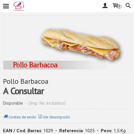
0
Pollo Barbacoa
A Consultar
Disponible
-
(Imp. No Incluidos)
Costes de envío
Ver descripción
EAN / Cod. Barras
:
1029
•
Referencia
:
1025
•
Peso
:
1,5 Kg