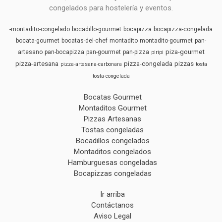
congelados para hostelería y eventos.
-montadito-congelado
bocadillo-gourmet
bocapizza
bocapizza-congelada
bocata-gourmet
bocatas-del-chef
montadito
montadito-gourmet
pan-
piza-gourmet
artesano
pan-bocapizza
pan-gourmet
pan-pizza
piripi
pizza-artesana
pizza-congelada
pizzas
pizza-artesana-carbonara
tosta
tosta-congelada
Bocatas Gourmet
Montaditos Gourmet
Pizzas Artesanas
Tostas congeladas
Bocadillos congelados
Montaditos congelados
Hamburguesas congeladas
Bocapizzas congeladas
Ir arriba
Contáctanos
Aviso Legal