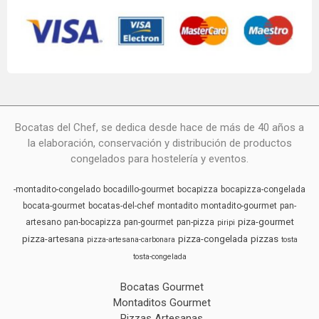
Bocatas del Chef, se dedica desde hace de más de 40 años a
la elaboración, conservación y distribución de productos
congelados para hostelería y eventos.
-montadito-congelado
bocadillo-gourmet
bocapizza
bocapizza-congelada
bocata-gourmet
bocatas-del-chef
montadito
montadito-gourmet
pan-
piza-gourmet
artesano
pan-bocapizza
pan-gourmet
pan-pizza
piripi
pizza-artesana
pizza-congelada
pizzas
pizza-artesana-carbonara
tosta
tosta-congelada
Bocatas Gourmet
Montaditos Gourmet
Pizzas Artesanas