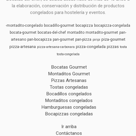
la elaboración, conservación y distribución de productos
congelados para hostelería y eventos.
-montadito-congelado
bocadillo-gourmet
bocapizza
bocapizza-congelada
bocata-gourmet
bocatas-del-chef
montadito
montadito-gourmet
pan-
piza-gourmet
artesano
pan-bocapizza
pan-gourmet
pan-pizza
piripi
pizza-artesana
pizza-congelada
pizzas
pizza-artesana-carbonara
tosta
tosta-congelada
Bocatas Gourmet
Montaditos Gourmet
Pizzas Artesanas
Tostas congeladas
Bocadillos congelados
Montaditos congelados
Hamburguesas congeladas
Bocapizzas congeladas
Ir arriba
Contáctanos