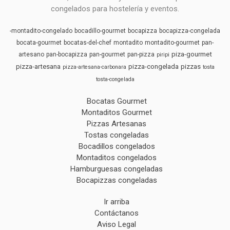
congelados para hostelería y eventos.
-montadito-congelado
bocadillo-gourmet
bocapizza
bocapizza-congelada
bocata-gourmet
bocatas-del-chef
montadito
montadito-gourmet
pan-
piza-gourmet
artesano
pan-bocapizza
pan-gourmet
pan-pizza
piripi
pizza-artesana
pizza-congelada
pizzas
pizza-artesana-carbonara
tosta
tosta-congelada
Bocatas Gourmet
Montaditos Gourmet
Pizzas Artesanas
Tostas congeladas
Bocadillos congelados
Montaditos congelados
Hamburguesas congeladas
Bocapizzas congeladas
Ir arriba
Contáctanos
Aviso Legal