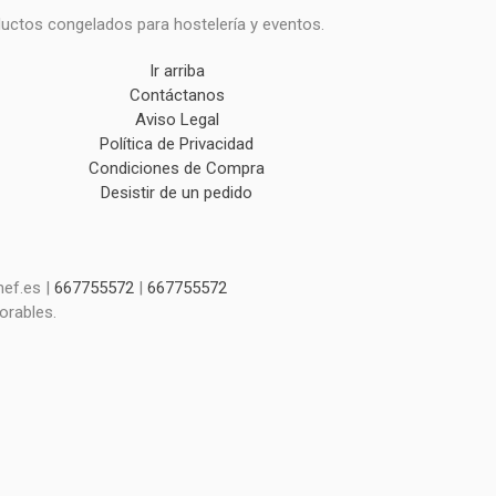
ductos congelados para hostelería y eventos.
Ir arriba
Contáctanos
Aviso Legal
Política de Privacidad
Condiciones de Compra
Desistir de un pedido
hef.es |
667755572
|
667755572
borables.