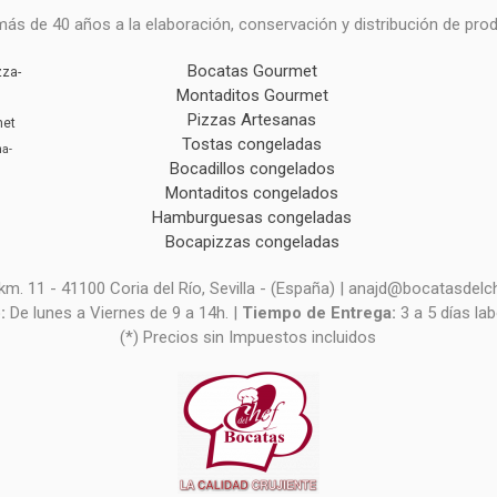
ás de 40 años a la elaboración, conservación y distribución de pro
Bocatas Gourmet
zza-
Montaditos Gourmet
Pizzas Artesanas
met
Tostas congeladas
na-
Bocadillos congelados
Montaditos congelados
Hamburguesas congeladas
Bocapizzas congeladas
, km. 11 - 41100 Coria del Río, Sevilla - (España) | anajd@bocatasdelc
o:
De lunes a Viernes de 9 a 14h. |
Tiempo de Entrega:
3 a 5 días la
(*) Precios sin Impuestos incluidos