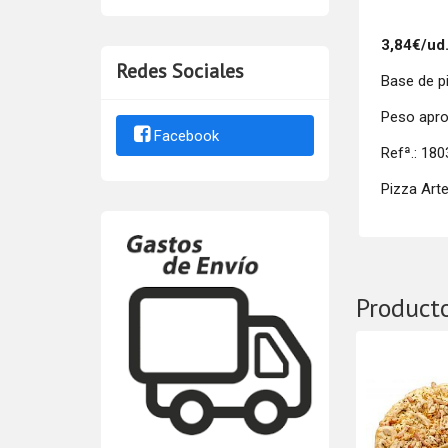
3,84€/ud
Redes Sociales
Base de p
Peso aprox
Facebook
Refª.: 180
Pizza Art
Product