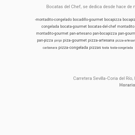
Bocatas del Chef, se dedica desde hace de m
-montadito-congelado
bocadillo-gourmet
bocapizza
bocapi
congelada
bocata-gourmet
bocatas-del-chef
montadito
montadito-gourmet
pan-artesano
pan-bocapizza
pan-gour
piza-gourmet
pizza-artesana
pan-pizza
piripi
pizza-artesa
pizza-congelada
pizzas
carbonara
tosta
tosta-congelada
Carretera Sevilla-Coria del Río
Horari