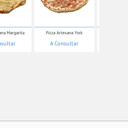
ana Margarita
Pizza Artesana York
Pizza Artes
nsultar
A Consultar
A Con