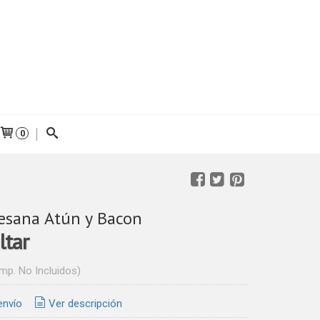
0
tesana Atún y Bacon
ltar
Imp. No Incluidos)
envío
Ver descripción